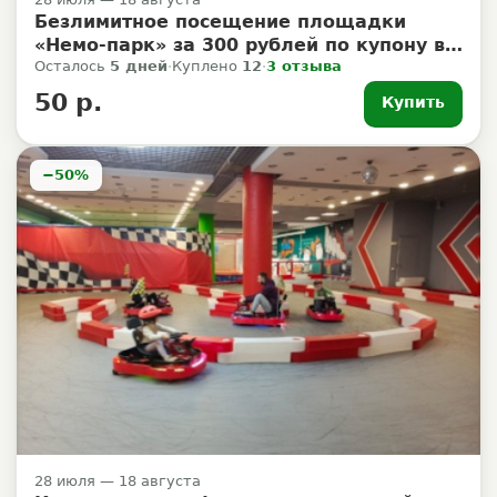
Безлимитное посещение площадки
«Немо-парк» за 300 рублей по купону в
ТЦ Мирамикс
Осталось
5 дней
·
Куплено
12
·
3 отзыва
50 р.
Купить
−50%
28 июля — 18 августа