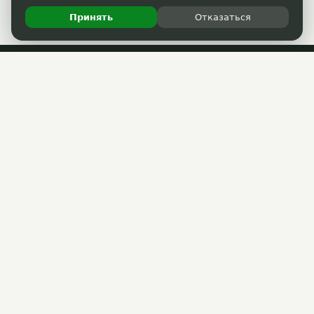
Принять
Отказаться
Пользовательское соглашение
Политика обработки персональных данных
Прошедшие акции
РАЗМЕСТИТЬ АКЦИЮ
Партнёрам
(3822) 33-40-30
support@33kupona.ru
ГОРЯЧАЯ ЛИНИЯ
Max
support@33kupona.ru