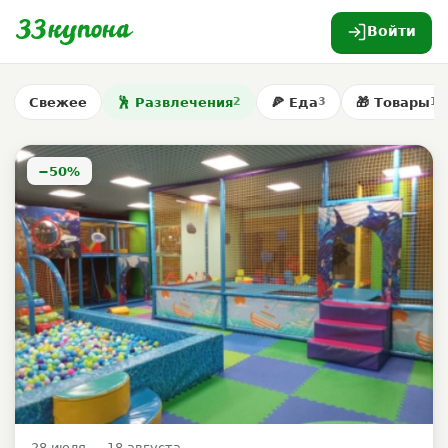
Войти
Свежее
🕺 Развлечения
🍕 Еда
🎁 Товары
2
3
1
−50%
28 июля — 18 августа