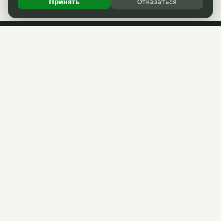
Принять
Отказаться
Пользовательское соглашение
Политика обработки персональных данных
Прошедшие акции
РАЗМЕСТИТЬ АКЦИЮ
Партнёрам
(3822) 33-40-30
support@33kupona.ru
ГОРЯЧАЯ ЛИНИЯ
Max
support@33kupona.ru