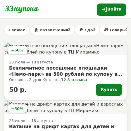
Войти
Свежее
🕺 Развлечения
🍕 Еда
🎁 Товары
2
3
1
−50%
28 июля — 18 августа
Безлимитное посещение площадки
«Немо-парк» за 300 рублей по купону в
ТЦ Мирамикс
Осталось
2 дня
·
Куплено
12
·
3 отзыва
50 р.
Купить
−50%
28 июля — 18 августа
Катание на дрифт картах для детей и