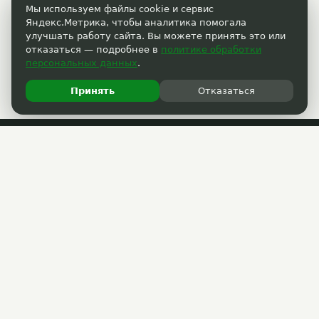
Мы используем файлы cookie и сервис
Яндекс.Метрика, чтобы аналитика помогала
улучшать работу сайта. Вы можете принять это или
отказаться — подробнее в
политике обработки
персональных данных
.
Принять
Отказаться
Пользовательское соглашение
Политика обработки персональных данных
Прошедшие акции
РАЗМЕСТИТЬ АКЦИЮ
Партнёрам
(3822) 33-40-30
support@33kupona.ru