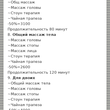
~Общ массаж
~Массаж головы
~Стоун терапия
~Чайная трапеза
-50%=3100
Продолжительность 80 минут
8.
Общий массаж тела
~Массаж головы
~Массаж стопы
~Массаж лица
~Стоун терапия
~Чайная трапеза
-50%=2600
Продолжительность 120 минут
9.
Для двоих
~Общий массаж тела
~Массаж головы
~Массаж стопы
~Стоун терапия
~Чайная трапеза