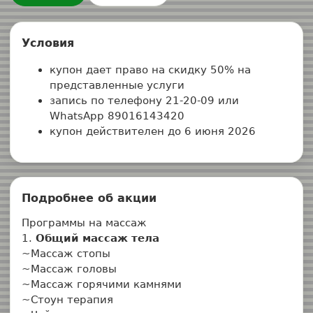
Условия
купон дает право на скидку 50% на
представленные услуги
запись по телефону 21-20-09 или
WhatsApp
89016143420
купон действителен до 6 июня 2026
Подробнее об акции
Программы на массаж
1.
Общий массаж тела
~Массаж стопы
~Массаж головы
~Массаж горячими камнями
~Стоун терапия