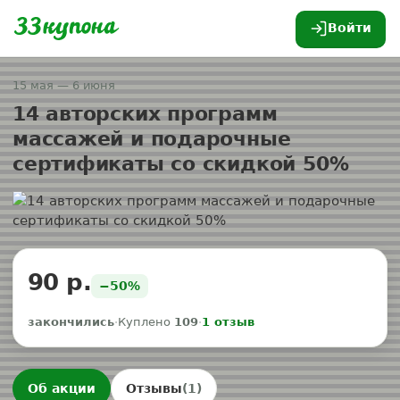
Войти
15 мая — 6 июня
14 авторских программ
массажей и подарочные
сертификаты со скидкой 50%
90 р.
−50%
закончились
·
Куплено
109
·
1 отзыв
Об акции
Отзывы
(1)