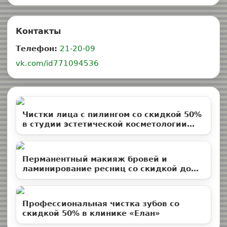
Контакты
Телефон:
21-20-09
vk.com/id771094536
Чистки лица с пилингом со скидкой 50%
в студии эстетической косметологии
«Территория ВуМен»
Перманентный макияж бровей и
ламинирование ресниц со скидкой до
50%
Профессиональная чистка зубов со
скидкой 50% в клинике «Елан»