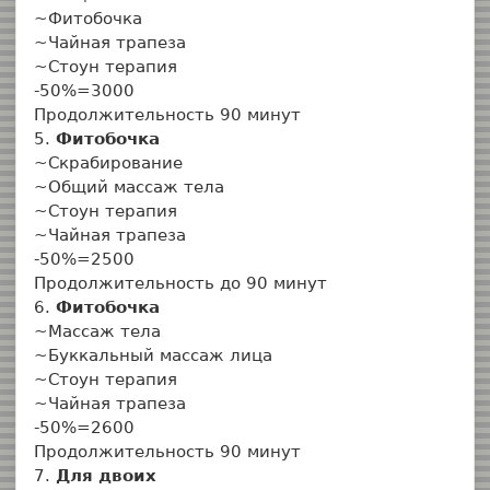
~Фитобочка
~Чайная трапеза
~Стоун терапия
-50%=3000
Продолжительность 90 минут
5.
Фитобочка
~Скрабирование
~Общий массаж тела
~Стоун терапия
~Чайная трапеза
-50%=2500
Продолжительность до 90 минут
6.
Фитобочка
~Массаж тела
~Буккальный массаж лица
~Стоун терапия
~Чайная трапеза
-50%=2600
Продолжительность 90 минут
7.
Для двоих