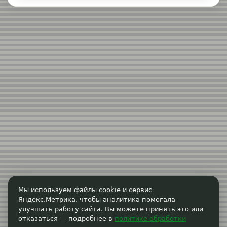
Мы используем файлы cookie и сервис
Яндекс.Метрика, чтобы аналитика помогала
улучшать работу сайта. Вы можете принять это или
отказаться — подробнее в
политике обработки