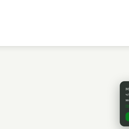
М
ч
м
п