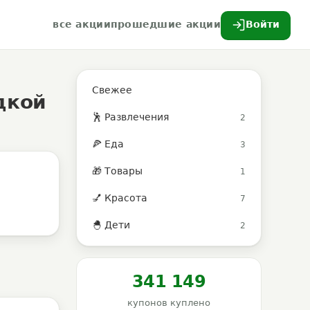
все акции
прошедшие акции
Войти
Свежее
дкой
🕺 Развлечения
2
🍕 Еда
3
🎁 Товары
1
💅 Красота
7
🐣 Дети
2
341 149
купонов куплено