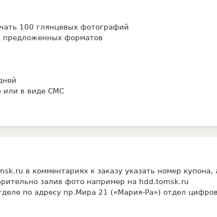
печать 100 глянцевых фотографий
из предложенных форматов
дней
 или в виде СМС
omsk.ru
в комментариях к заказу указать номер купона, 
арительно залив фото например на hdd.tomsk.ru
тделе по адресу пр.Мира 21 («Мария-Ра») отдел цифро