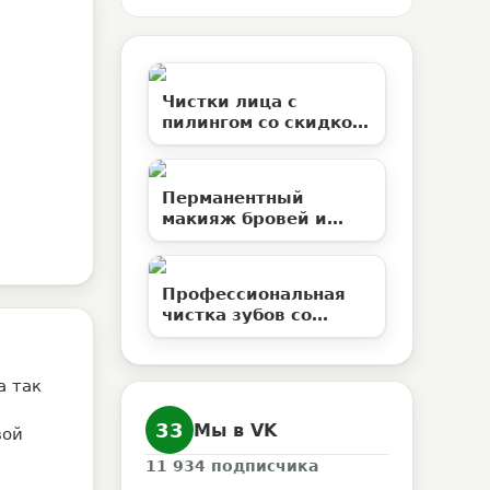
Чистки лица с
пилингом со скидкой
50% в студии
эстетической
косметологии
Перманентный
«Территория ВуМен»
макияж бровей и
ламинирование
ресниц со скидкой до
50%
Профессиональная
чистка зубов со
скидкой 50% в
клинике «Елан»
а так
33
Мы в VK
вой
11 934
подписчика