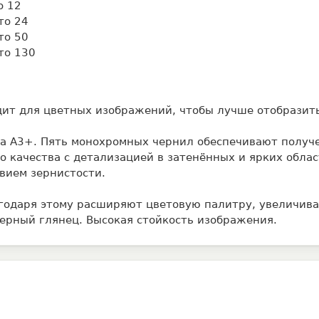
о 12
то 24
то 50
то 130
дит для цветных изображений, чтобы лучше отобразить
ва A3+. Пять монохромных чернил обеспечивают получ
 качества с детализацией в затенённых и ярких облас
вием зернистости.
агодаря этому расширяют цветовую палитру, увеличив
мерный глянец. Высокая стойкость изображения.