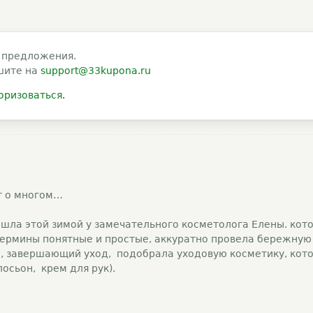
 предложения.
шите на
support@33kupona.ru
оризоваться
.
т о многом…
шла этой зимой у замечательного косметолога Елены. кот
термины понятные и простые, аккуратно провела бережную
а, завершающий уход, подобрала уходовую косметику, кот
осьон, крем для рук).