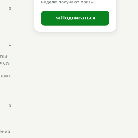
неделю получают призы.
0
Подписаться
1
тки
ходу
ндую
0
ения