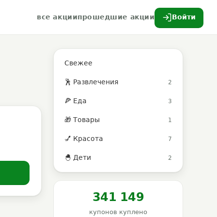
все акции
прошедшие акции
Войти
Свежее
🕺 Развлечения
2
🍕 Еда
3
🎁 Товары
1
💅 Красота
7
🐣 Дети
2
341 149
купонов куплено