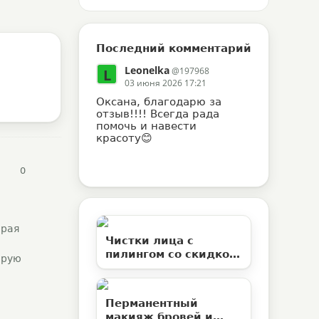
Последний комментарий
Leonelka
@197968
L
03 июня 2026 17:21
Оксана, благодарю за
отзыв!!!! Всегда рада
помочь и навести
красоту😊
0
орая
Чистки лица с
пилингом со скидкой
орую
50% в студии
эстетической
косметологии
Перманентный
«Территория ВуМен»
макияж бровей и