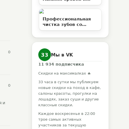
ламинирование
ресниц со скидкой до
50%
Профессиональная
чистка зубов со
скидкой 50% в
клинике «Елан»
0
33
Мы в VK
11 934
подписчика
Скидки на максималках 🔥
33 часа в сутки мы публикуем
0
новые скидки на поход в кафе,
салоны красоты, прогулки на
лошадях, заказ суши и другие
я и
классные скидки.
Каждое воскресенье в 22:00
трое самых активных
участников за текущую