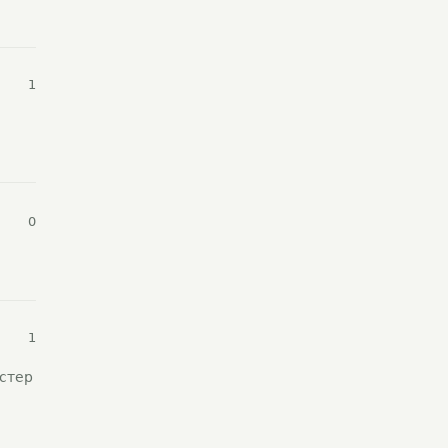
1
0
1
стер