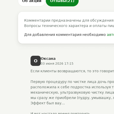
Об акции
Отзывы
(21)
Комментарии предназначены для обсуждения
Вопросы технического характера и оплаты пи
Для добавления комментария необходимо
авт
Оксана
О
03 июня 2026 17:15
Если клиенты возвращаются, то это говори
Первую процедуру по чистке лица дочь про
расположила к себе подростка используя 
механическую, ультразвуковую чистку лиц
мы сразу же приобрели (пудру, умывашку, л
Эффект был вау…
И вот настало время повторить.