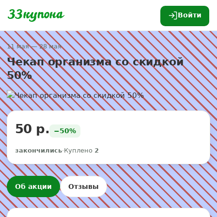
Войти
11 мая — 28 мая
Чекап организма со скидкой
50%
50 р.
−50%
закончились
·
Куплено
2
Об акции
Отзывы