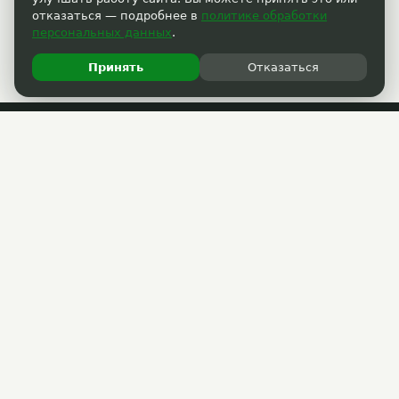
отказаться — подробнее в
политике обработки
персональных данных
.
Принять
Отказаться
Пользовательское соглашение
Политика обработки персональных данных
Прошедшие акции
РАЗМЕСТИТЬ АКЦИЮ
Партнёрам
(3822) 33-40-30
support@33kupona.ru
ГОРЯЧАЯ ЛИНИЯ