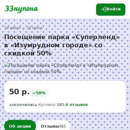
Войти
16 июня — 30 июня
Посещение парка «Суперленд»
в «Изумрудном городе» со
скидкой 50%
50 р.
−50%
закончились
·
Куплено
185
·
6 отзывов
Об акции
Отзывы
(6)