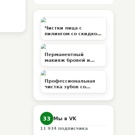
Чистки лица с
пилингом со скидкой
50% в студии
эстетической
косметологии
Перманентный
«Территория ВуМен»
макияж бровей и
ламинирование
ресниц со скидкой до
50%
Профессиональная
чистка зубов со
скидкой 50% в
клинике «Елан»
33
Мы в VK
11 934
подписчика