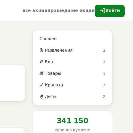
все акции
прошедшие акции
Войти
Свежее
🕺 Развлечения
2
🍕 Еда
3
🎁 Товары
1
💅 Красота
7
🐣 Дети
2
341 150
купонов куплено