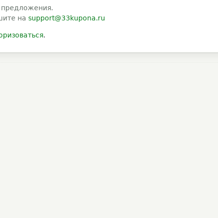
 предложения.
шите на
support@33kupona.ru
оризоваться
.