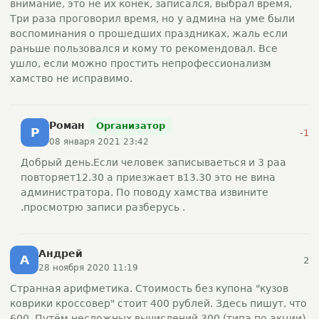
внимание, это не их конек, записался, выбрал время,
Три раза проговорил время, но у админа на уме были
воспоминания о прошедших праздниках, жаль если
раньше пользовался и кому то рекомендовал. Все
ушло, если можно простить непрофессионализм
хамство не исправимо.
Роман
Организатор
Р
-1
08 января 2021 23:42
Добрый день.Если человек записываеться и 3 раа
повторяет12.30 а приезжает в13.30 это не вина
администратора. По поводу хамства извините
.просмотрю записи разберусь .
Андрей
А
2
28 ноября 2020 11:19
Странная арифметика. Стоимость без купона "кузов
коврики кроссовер" стоит 400 рублей. Здесь пишут, что
600. Путём несложных вычислений 300 (типа по акции)