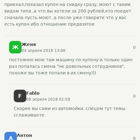
приехал,показал купон на скидку сразу, моют с таким
видом типа ,а что вы хотели за 200 рублей,кто поедет
сначала пусть моют ,а после уже говорите что у вас
есть купон ибо отношение предвзятое
Женя
Ж
0
04 апреля 2018 13:06
постоянно мою там машину по купону и только один
раз попалась смена "не довольных сотрудников".
похоже вы тоже попали в их смену)))
Fablo
F
0
08 апреля 2018 01:58
Скорее вы сами из автомойки, спецом тут темы
сглаживаете
Антон
А
0