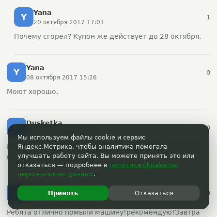
Yana
Y
1
20 октября 2017 17:01
Почему сгорел? Купон же действует до 28 октября.
Yana
Y
0
08 октября 2017 15:26
Моют хорошо.
Dusketka
D
0
07 октября 2017 19:36
Мы используем файлы cookie и сервис
Ребята отлично помыли машину!рекомендую!Завтра
Яндекс.Метрика, чтобы аналитика помогала
улучшать работу сайта. Вы можете принять это или
поедем мыть вторую ☺
отказаться — подробнее в
политике обработки
персональных данных
.
Dusketka
D
0
Принять
Отказаться
07 октября 2017 19:36
Ребята отлично помыли машину!рекомендую!Завтра