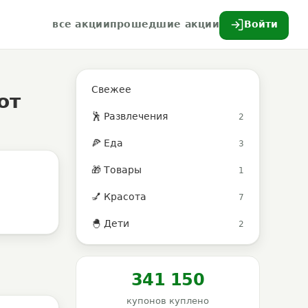
все акции
прошедшие акции
Войти
Свежее
от
🕺 Развлечения
2
🍕 Еда
3
🎁 Товары
1
💅 Красота
7
🐣 Дети
2
341 150
купонов куплено