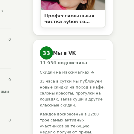
ез
Профессиональная
чистка зубов со
скидкой 50% в
клинике «Елан»
0
33
Мы в VK
11 934
подписчика
Скидки на максималках 🔥
0
33 часа в сутки мы публикуем
новые скидки на поход в кафе,
иями
салоны красоты, прогулки на
лошадях, заказ суши и другие
классные скидки.
Каждое воскресенье в 22:00
0
трое самых активных
участников за текущую
неделю получают призы.