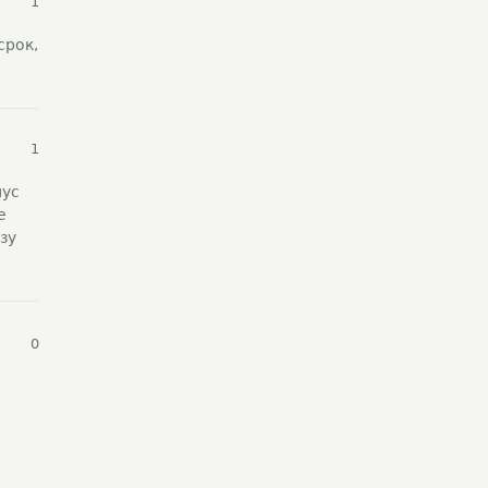
1
срок,
1
нус
е
зу
0