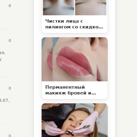
0
Чистки лица с
пилингом со скидкой
50% в студии
эстетической
0
косметологии
«Территория ВуМен»
ая,
у
Перманентный
0
макияж бровей и
ламинирование
.07,
ресниц со скидкой до
50%
0