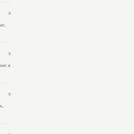
0
ис.
0
ние и
0
ь,