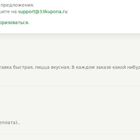
 предложения.
шите на
support@33kupona.ru
оризоваться
.
тавка быстрая, пицца вкусная. В каждом заказе какой нибу
плата)..