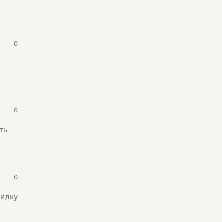
0
0
ть
0
кидку