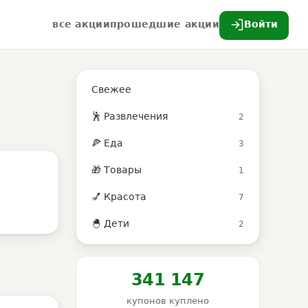
все акции
прошедшие акции
Войти
Свежее
🕺 Развлечения
2
🍕 Еда
3
🎁 Товары
1
💅 Красота
7
🐣 Дети
2
341 147
купонов куплено