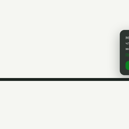
М
ч
м
п
РАЗМЕСТИТЬ АКЦИЮ
Партнёрам
(3822) 33-40-30
ных
support@33kupona.ru