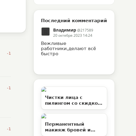
Последний комментарий
Владимир
@217589
В
20 октября 2023 14:24
Вежливые
работники,делают всё
-1
быстро
-1
Чистки лица с
пилингом со скидкой
50% в студии
эстетической
косметологии
Перманентный
«Территория ВуМен»
-1
макияж бровей и
ламинирование