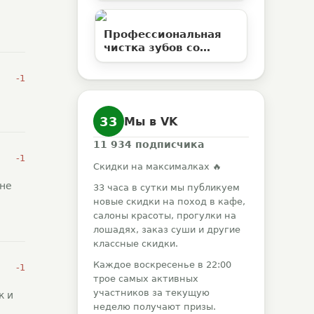
ресниц со скидкой до
50%
Профессиональная
чистка зубов со
скидкой 50% в
клинике «Елан»
-1
33
Мы в VK
11 934
подписчика
-1
Скидки на максималках 🔥
 не
33 часа в сутки мы публикуем
новые скидки на поход в кафе,
салоны красоты, прогулки на
лошадях, заказ суши и другие
классные скидки.
Каждое воскресенье в 22:00
-1
трое самых активных
участников за текущую
к и
неделю получают призы.