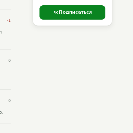
Подписаться
-1
л
0
0
о.