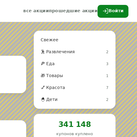
все акции
прошедшие акции
Войти
Свежее
🕺 Развлечения
2
🍕 Еда
3
🎁 Товары
1
💅 Красота
7
🐣 Дети
2
341 148
купонов куплено