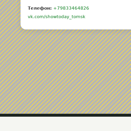
Телефон:
+79833464826‬
vk.com/showtoday_tomsk