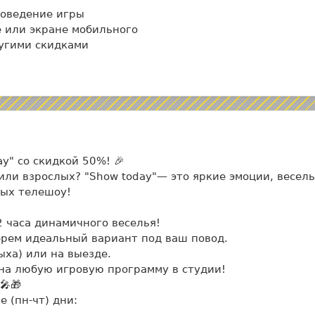
роведение игры
 или экране мобильного
ругими скидками
ay" со скидкой 50%! 🎉
или взрослых? "Show today"— это яркие эмоции, весел
мых телешоу!
 2 часа динамичного веселья!
рем идеальный вариант под ваш повод.
ыха) или на выезде.
 на любую игровую программу в студии!
🎤🎁
 (пн-чт) дни: