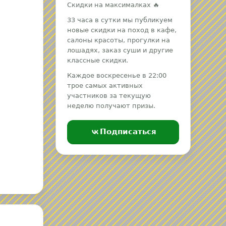
Скидки на максималках 🔥
33 часа в сутки мы публикуем
новые скидки на поход в кафе,
салоны красоты, прогулки на
лошадях, заказ суши и другие
классные скидки.
Каждое воскресенье в 22:00
трое самых активных
участников за текущую
неделю получают призы.
Подписаться