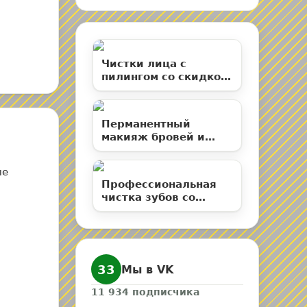
Чистки лица с
пилингом со скидкой
50% в студии
эстетической
косметологии
Перманентный
«Территория ВуМен»
макияж бровей и
ламинирование
ресниц со скидкой до
ые
50%
Профессиональная
чистка зубов со
скидкой 50% в
клинике «Елан»
33
Мы в VK
11 934
подписчика