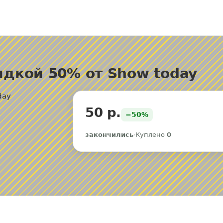
дкой 50% от Show today
50 р.
−50%
закончились
·
Куплено
0