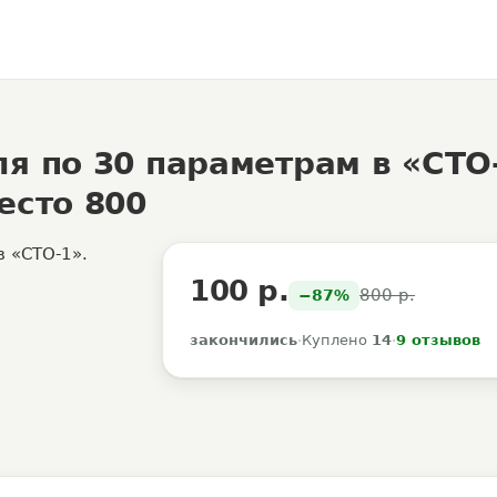
я по 30 параметрам в «СТО
есто 800
100 р.
800 р.
−87%
закончились
·
Куплено
14
·
9 отзывов