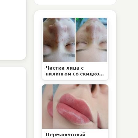
Чистки лица с
пилингом со скидкой
50% в студии
эстетической
косметологии
«Территория ВуМен»
Перманентный