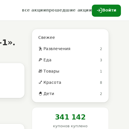
все акции
прошедшие акции
Войти
Свежее
-1».
🕺 Развлечения
2
🍕 Еда
3
🎁 Товары
1
💅 Красота
8
🐣 Дети
2
341 142
купонов куплено