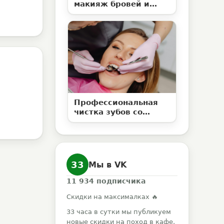
макияж бровей и
ламинирование
ресниц со скидкой до
50%
Профессиональная
чистка зубов со
скидкой 50% в
клинике «Елан»
33
Мы в VK
11 934
подписчика
Скидки на максималках 🔥
33 часа в сутки мы публикуем
новые скидки на поход в кафе,