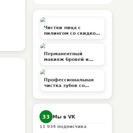
Чистки лица с
пилингом со скидкой
50% в студии
эстетической
косметологии
Перманентный
«Территория ВуМен»
макияж бровей и
ламинирование
ресниц со скидкой до
50%
Профессиональная
чистка зубов со
скидкой 50% в
клинике «Елан»
33
Мы в VK
11 934
подписчика