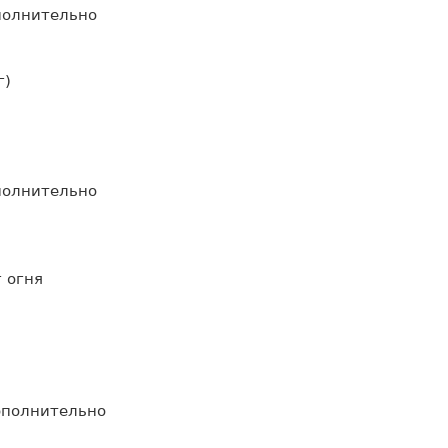
полнительно
г)
полнительно
 огня
дополнительно