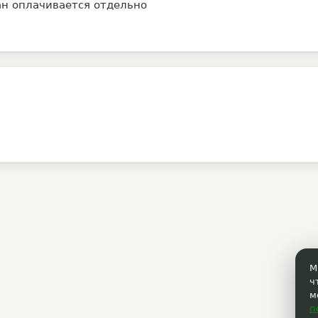
ан оплачивается отдельно
М
ч
м
п