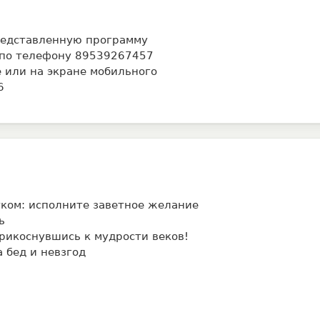
представленную программу
 по телефону 89539267457
 или на экране мобильного
6
тком: исполните заветное желание
ь
прикоснувшись к мудрости веков!
 бед и невзгод