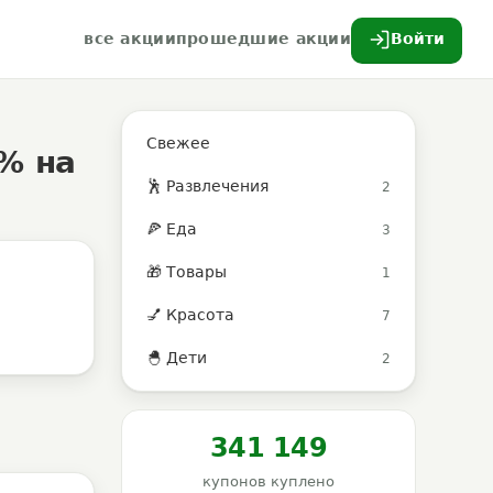
все акции
прошедшие акции
Войти
Свежее
% на
🕺 Развлечения
2
🍕 Еда
3
🎁 Товары
1
💅 Красота
7
🐣 Дети
2
341 149
купонов куплено